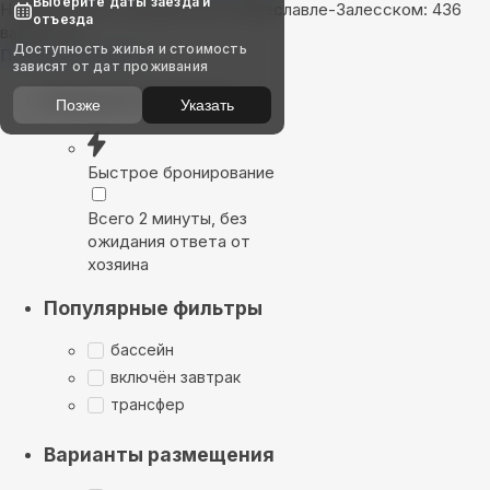
Выберите даты заезда и
Найдём, где остановиться в Переславле-Залесском: 436
отъезда
вариантов
Доступность жилья и стоимость
Показать на карте
зависят от дат проживания
Выбирайте лучшее
Позже
Указать
Быстрое бронирование
Всего 2 минуты, без
ожидания ответа от
хозяина
Популярные фильтры
бассейн
включён завтрак
трансфер
Варианты размещения