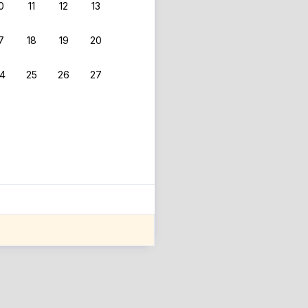
0
11
12
13
7
18
19
20
4
25
26
27
ле оценки проживания.