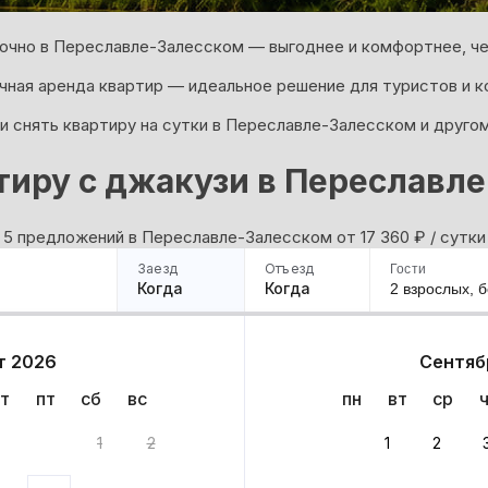
очно в Переславле-Залесском — выгоднее и комфортнее, че
ная аренда квартир — идеальное решение для туристов и к
и снять квартиру на сутки в Переславле-Залесском и другом
тиру с джакузи в Переславл
5 предложений в Переславле-Залесском oт 17 360
₽
/ сутки
Заезд
Отъезд
Гости
Когда
Когда
2 взрослых,
б
ример
Санкт-Петербург
Москва
Сочи
Минск
Казань
Дагестан
Кисловодск
Аб
т 2026
Сентяб
Квартиры
Гостиницы
Дома
Частный сектор
т
пт
сб
вс
пн
вт
ср
ком: 5 вариантов
1
2
1
2
 до 30% за бронь