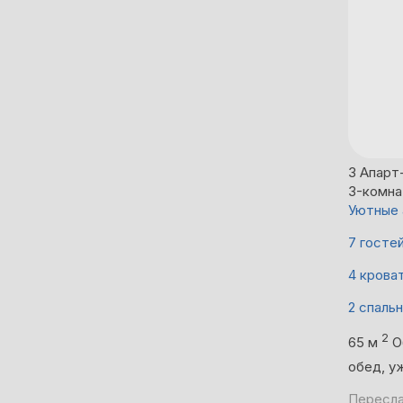
3
Апарт
3-комна
Уютные 
7 госте
4 крова
2 спаль
2
65 м
О
обед, у
Пересла