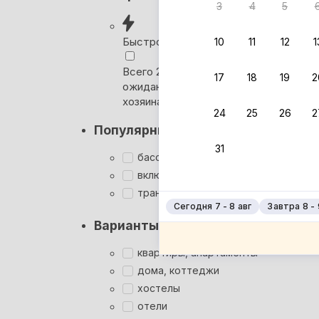
3
4
5
Вернём 
после о
Быстрое бронирование
10
11
12
1
Выбира
Всего 2 минуты, без
17
18
19
2
ожидания ответа от
Мгновен
хозяина
24
25
26
2
Кэшбэк
Популярные фильтры
Заброни
31
Подроб
бассейн
включён завтрак
трансфер
Сегодня 7 - 8 авг
Завтра 8 - 
Варианты размещения
квартиры, апартаменты
дома, коттеджи
хостелы
отели