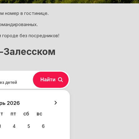
м номер в гостинице.
омандированных.
 городе без посредников!
е-Залесском
Найти
ез детей
хазия
рь 2026
чт
пт
сб
вс
3
4
5
6