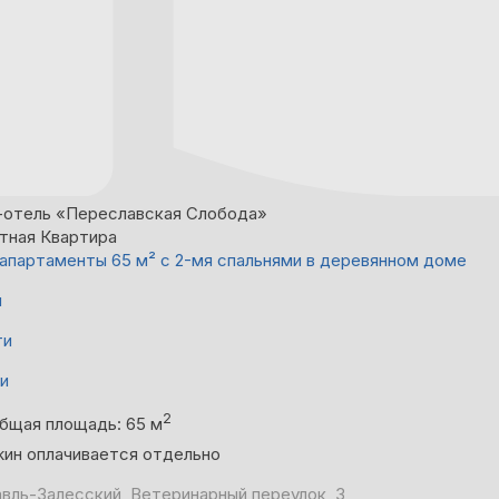
-отель «Переславская Слобода»
тная Квартира
апартаменты 65 м² c 2-мя спальнями в деревянном доме
й
ти
ни
2
бщая площадь: 65 м
жин оплачивается отдельно
вль-Залесский, Ветеринарный переулок, 3