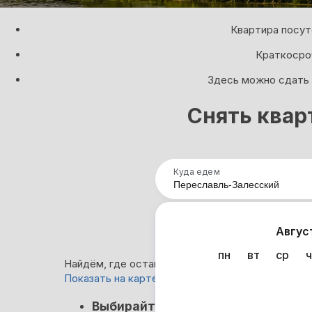
Квартира посут
Краткосроч
Здесь можно сдать 
Снять квар
Куда едем
Нап
Авгус
пн
вт
ср
ч
Найдём, где остановиться в Переславле-Залесс
Показать на карте
Кэшбэк
Выбирайте лучшее